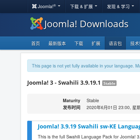
®
Joomla!
下载 & 扩展
发现 & 学习
Joomla! Downloads
首页
最新版本
下载
扩展
语言包
技术
This page is not yet fully available in your language. M
Joomla! 3 - Swahili 3.9.19.1
Stable
Maturity
Stable
发布时间
2020年6月01日 23:00, 星
Joomla! 3.9.19 Swahili sw-KE Langua
This is the full Swahili Language Pack for Joomla! 3