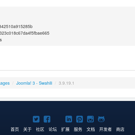
b342510a915285b
323c018c67da4f5fbae665
s
kages
/
Joomla! 3 - Swahili
/
3.9.19.1
Twitter
Facebook
YouTube
LinkedIn
Pinterest
Instagram
GitHub
主
主
主
主
主
主
主
首页
关于
社区
论坛
扩展
服务
文档
开发者
商店