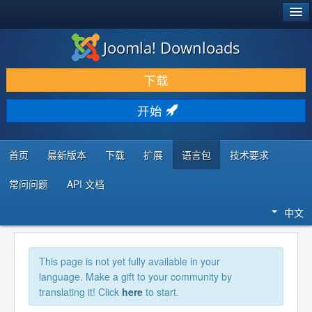
®
JOOMLA!
Joomla! Downloads
下载 & 扩展
下载
发现 & 学习
开始
社区 & 支持
开发者资源
首页
最新版本
下载
扩展
语言包
技术要求
常问问题
API 文档
中文
This page is not yet fully available in your
language. Make a gift to your community by
translating it! Click
here
to start.