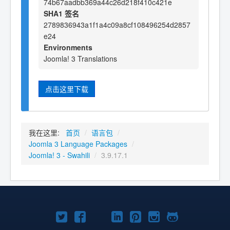
74b67aadbb369a44c26d218f410c421e
SHA1 签名
2789836943a1f1a4c09a8cf108496254d2857
e24
Environments
Joomla! 3 Translations
点击这里下载
我在这里:
首页
/
语言包
/
Joomla 3 Language Packages
/
Joomla! 3 - Swahili
/
3.9.17.1
Twitter
Facebook
YouTube
LinkedIn
Pinterest
Instagram
GitHub