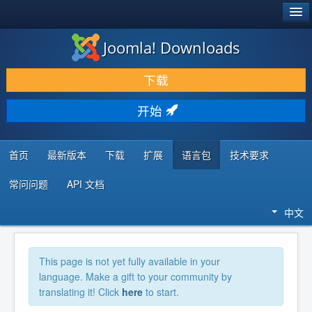
®
JOOMLA!
Joomla! Downloads
下载 & 扩展
下载
发现 & 学习
开始
社区 & 支持
开发者资源
首页
最新版本
下载
扩展
语言包
技术要求
常问问题
API 文档
中文
This page is not yet fully available in your
language. Make a gift to your community by
translating it! Click
here
to start.