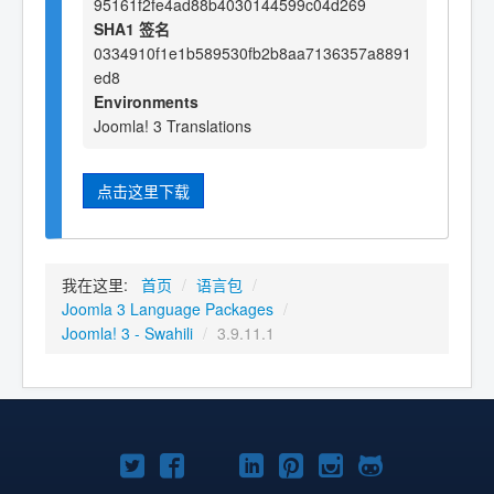
95161f2fe4ad88b4030144599c04d269
SHA1 签名
0334910f1e1b589530fb2b8aa7136357a8891
ed8
Environments
Joomla! 3 Translations
点击这里下载
我在这里:
首页
/
语言包
/
Joomla 3 Language Packages
/
Joomla! 3 - Swahili
/
3.9.11.1
Twitter
Facebook
YouTube
LinkedIn
Pinterest
Instagram
GitHub