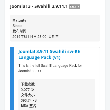
Joomla! 3 - Swahili 3.9.11.1
Stable
Maturity
Stable
发布时间
2019年8月14日 23:00, 星期三
Joomla! 3.9.11 Swahili sw-KE
Language Pack (v1)
This is the full Swahili Language Pack for
Joomla! 3.9.11
下载次数
2,077 次
文件大小
393.74 kB
MD5 签名