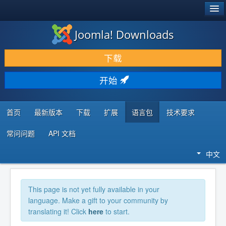
®
JOOMLA!
Joomla! Downloads
下载 & 扩展
下载
发现 & 学习
开始
社区 & 支持
开发者资源
首页
最新版本
下载
扩展
语言包
技术要求
常问问题
API 文档
中文
This page is not yet fully available in your
language. Make a gift to your community by
translating it! Click
here
to start.