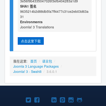
3e56f9b4335047026f3efb404283a1d9
SHA1 签名
9635214b2d88db5fa7ff4477c31ce2eb03d63a
31
Environments
Joomla! 3 Translations
点击这里下载
我在这里:
首页
/
语言包
/
Joomla 3 Language Packages
/
Joomla! 3 - Swahili
/
3.6.0.1
Twitter
Facebook
YouTube
LinkedIn
Pinterest
Instagram
GitHub