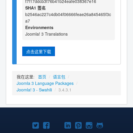
f7f17ddcb3f76b41b24eafe038367e16
SHA1 签名
b2546ac227c4db04f06666feae26a845465f3c
a7
Environments
Joomla! 3 Translations
点击这里下载
我在这里:
首页
/
语言包
/
Joomla 3 Language Packages
/
Joomla! 3 - Swahili
/
3.4.3.1
Twitter
Facebook
YouTube
LinkedIn
Pinterest
Instagram
GitHub