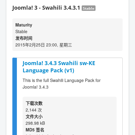
Joomla! 3 - Swahili 3.4.3.1
Stable
Maturity
Stable
发布时间
2015年2月25日 23:00, 星期三
Joomla! 3.4.3 Swahili sw-KE
Language Pack (v1)
This is the full Swahili Language Pack for
Joomla! 3.4.3
下载次数
2,144 次
文件大小
298.98 kB
MD5 签名