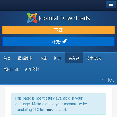
®
JOOMLA!
Joomla! Downloads
下载 & 扩展
下载
发现 & 学习
开始
社区 & 支持
开发者资源
首页
最新版本
下载
扩展
语言包
技术要求
常问问题
API 文档
中文
This page is not yet fully available in your
language. Make a gift to your community by
translating it! Click
here
to start.