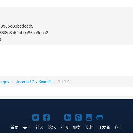
40305e80bcdeed3
33f8c3c52abec66cc9ecc2
s
kages
/
Joomla! 3 - Swahili
/
3.10.9.1
Twitter
Facebook
YouTube
LinkedIn
Pinterest
Instagram
GitHub
主
主
主
主
主
主
主
首页
关于
社区
论坛
扩展
服务
文档
开发者
商店