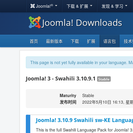
®
Joomla!
下载 & 扩展
发现 & 学习
Joomla! Downloads
首页
最新版本
下载
扩展
语言包
技术
This page is not yet fully available in your language. M
Joomla! 3 - Swahili 3.10.9.1
Stable
Maturity
Stable
发布时间
2022年5月10日 16:13, 星
Joomla! 3.10.9 Swahili sw-KE Langua
This is the full Swahili Language Pack for Joomla! 3