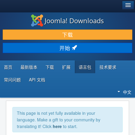
®
JOOMLA!
Joomla! Downloads
下载 & 扩展
下载
发现 & 学习
开始
社区 & 支持
开发者资源
首页
最新版本
下载
扩展
语言包
技术要求
常问问题
API 文档
中文
This page is not yet fully available in your
language. Make a gift to your community by
translating it! Click
here
to start.