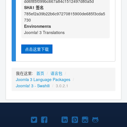
dd6f85f099bc667a84c1512497d80a5d
SHA1 签名
785ef2a39b22b6c97270815900de685f3cda5
730
Environments
Joomla! 3 Translations
点击这里下载
我在这里:
首页
/
语言包
/
Joomla 3 Language Packages
/
Joomla! 3 - Swahili
/
3.0.2.1
Twitter
Facebook
YouTube
LinkedIn
Pinterest
Instagram
GitHub