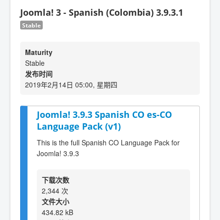
Joomla! 3 - Spanish (Colombia) 3.9.3.1
Stable
Maturity
Stable
发布时间
2019年2月14日 05:00, 星期四
Joomla! 3.9.3 Spanish CO es-CO
Language Pack (v1)
This is the full Spanish CO Language Pack for
Joomla! 3.9.3
下载次数
2,344 次
文件大小
434.82 kB