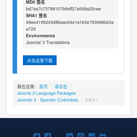
MD5 签名
bd7aa7c73788107b6eff27a068a25cae
SHA1 签名
49ee4199243d8baac04e1a1b3e783698b63a
a725
Environments
Joomla! 3 Translations
点击这里下载
我在这里:
首页
/
语言包
/
Joomla 3 Language Packages
/
Joomla! 3 - Spanish (Colombia)
/
3.9.3.1
Twitter
Facebook
YouTube
LinkedIn
Pinterest
Instagram
GitHub