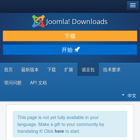
®
JOOMLA!
Joomla! Downloads
下载 & 扩展
下载
发现 & 学习
开始
社区 & 支持
开发者资源
首页
最新版本
下载
扩展
语言包
技术要求
常问问题
API 文档
中文
This page is not yet fully available in your
language. Make a gift to your community by
translating it! Click
here
to start.