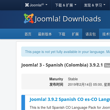
®
Joomla!
下载 & 扩展
发现 & 学习
Joomla! Downloads
首页
最新版本
下载
扩展
语言包
技术
This page is not yet fully available in your language. M
Joomla! 3 - Spanish (Colombia) 3.9.2.1
Sta
Maturity
Stable
发布时间
2019年2月14日 05:00, 星
Joomla! 3.9.2 Spanish CO es-CO Lang
This is the full Spanish CO Language Pack for Joom