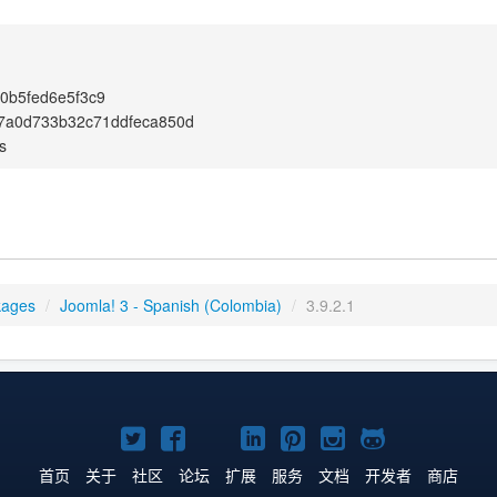
d0b5fed6e5f3c9
7a0d733b32c71ddfeca850d
s
kages
/
Joomla! 3 - Spanish (Colombia)
/
3.9.2.1
Twitter
Facebook
YouTube
LinkedIn
Pinterest
Instagram
GitHub
主
主
主
主
主
主
主
首页
关于
社区
论坛
扩展
服务
文档
开发者
商店