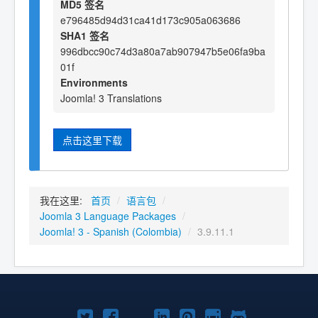
MD5 签名
e796485d94d31ca41d173c905a063686
SHA1 签名
996dbcc90c74d3a80a7ab907947b5e06fa9ba
01f
Environments
Joomla! 3 Translations
点击这里下载
我在这里:
首页
/
语言包
/
Joomla 3 Language Packages
/
Joomla! 3 - Spanish (Colombia)
/
3.9.11.1
Twitter
Facebook
YouTube
LinkedIn
Pinterest
Instagram
GitHub