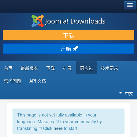
®
JOOMLA!
Joomla! Downloads
下载 & 扩展
下载
发现 & 学习
开始
社区 & 支持
开发者资源
首页
最新版本
下载
扩展
语言包
技术要求
常问问题
API 文档
中文
This page is not yet fully available in your
language. Make a gift to your community by
translating it! Click
here
to start.