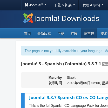
®
Joomla!
下载 & 扩展
发现 & 学习
Joomla! Downloads
首页
最新版本
下载
扩展
语言包
技术
This page is not yet fully available in your language. M
Joomla! 3 - Spanish (Colombia) 3.8.7.1
Sta
Maturity
Stable
发布时间
2018年8月05日 05:00, 星
Joomla! 3.8.7 Spanish CO es-CO Lang
This is the full Spanish CO Language Pack for Joom