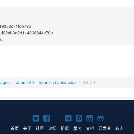
19352c71fdb79b
ad22ab3e2d114868844c70e
s
kages
/
Joomla! 3 - Spanish (Colombia)
/
3.8.7.1
Twitter
Facebook
YouTube
LinkedIn
Pinterest
Instagram
GitHub
主
主
主
主
主
主
主
首页
关于
社区
论坛
扩展
服务
文档
开发者
商店