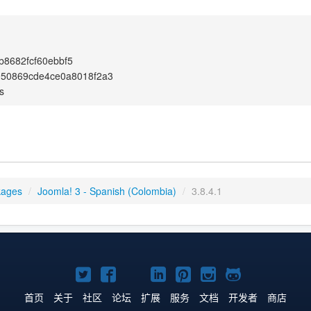
8682fcf60ebbf5
950869cde4ce0a8018f2a3
s
kages
/
Joomla! 3 - Spanish (Colombia)
/
3.8.4.1
Twitter
Facebook
YouTube
LinkedIn
Pinterest
Instagram
GitHub
主
主
主
主
主
主
主
首页
关于
社区
论坛
扩展
服务
文档
开发者
商店