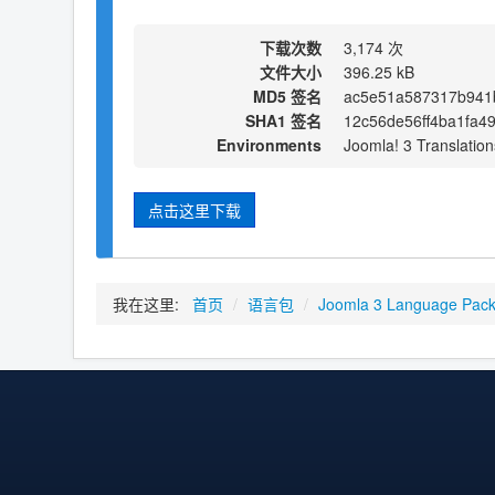
下载次数
3,174 次
文件大小
396.25 kB
MD5 签名
ac5e51a587317b941b
SHA1 签名
12c56de56ff4ba1fa4
Environments
Joomla! 3 Translation
点击这里下载
我在这里:
首页
/
语言包
/
Joomla 3 Language Pac