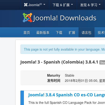
®
Joomla!
下载 & 扩展
发现 & 学习
Joomla! Downloads
首页
最新版本
下载
扩展
语言包
技术
This page is not yet fully available in your language. M
Joomla! 3 - Spanish (Colombia) 3.8.4.1
Sta
Maturity
Stable
发布时间
2018年2月01日 05:00, 星
Joomla! 3.8.4 Spanish CO es-CO Lang
This is the full Spanish CO Language Pack for Joom