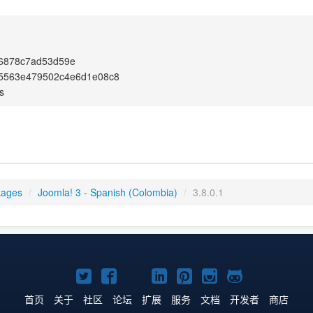
e6878c7ad53d59e
95563e479502c4e6d1e08c8
s
kages
/
Joomla! 3 - Spanish (Colombia)
/
3.8.0.1
Twitter
Facebook
YouTube
LinkedIn
Pinterest
Instagram
GitHub
主
主
主
主
主
主
主
首页
关于
社区
论坛
扩展
服务
文档
开发者
商店