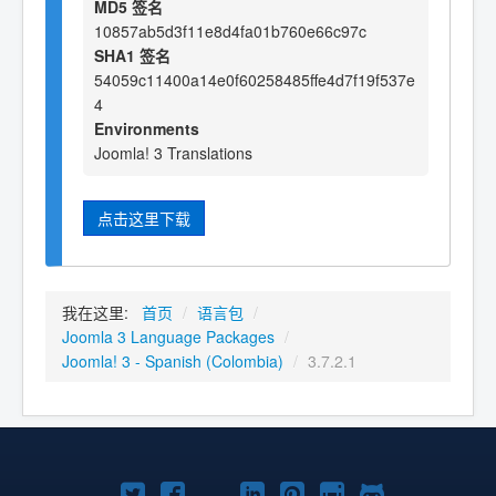
MD5 签名
10857ab5d3f11e8d4fa01b760e66c97c
SHA1 签名
54059c11400a14e0f60258485ffe4d7f19f537e
4
Environments
Joomla! 3 Translations
点击这里下载
我在这里:
首页
/
语言包
/
Joomla 3 Language Packages
/
Joomla! 3 - Spanish (Colombia)
/
3.7.2.1
Twitter
Facebook
YouTube
LinkedIn
Pinterest
Instagram
GitHub