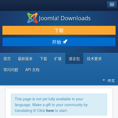
®
JOOMLA!
Joomla! Downloads
下载 & 扩展
下载
发现 & 学习
开始
社区 & 支持
开发者资源
首页
最新版本
下载
扩展
语言包
技术要求
常问问题
API 文档
中文
This page is not yet fully available in your
language. Make a gift to your community by
translating it! Click
here
to start.