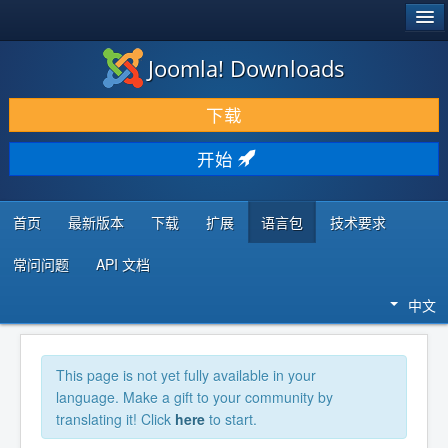
®
JOOMLA!
Joomla! Downloads
下载 & 扩展
下载
发现 & 学习
开始
社区 & 支持
开发者资源
首页
最新版本
下载
扩展
语言包
技术要求
常问问题
API 文档
中文
This page is not yet fully available in your
language. Make a gift to your community by
translating it! Click
here
to start.