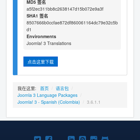
MD5 签名
a5f2ec311bb8c2638147d15b072e9a3f
SHA1 签名
8507666b0ccfae872df860061164dc79e32c5b
d1
Environments
Joomla! 3 Translations
点击这里下载
我在这里:
首页
/
语言包
/
Joomla 3 Language Packages
/
Joomla! 3 - Spanish (Colombia)
/
3.6.1.1
Twitter
Facebook
YouTube
LinkedIn
Pinterest
Instagram
GitHub