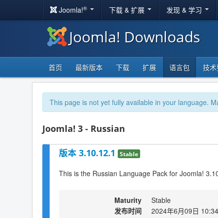
®
Joomla!
下载 & 扩展
发现 & 学习
Joomla! Downloads
首页
最新版本
下载
扩展
语言包
技术
This page is not yet fully available in your language. M
Joomla! 3 - Russian
版本 3.10.12.1
Stable
This is the Russian Language Pack for Joomla! 3.1
Maturity
Stable
发布时间
2024年6月09日 10:3