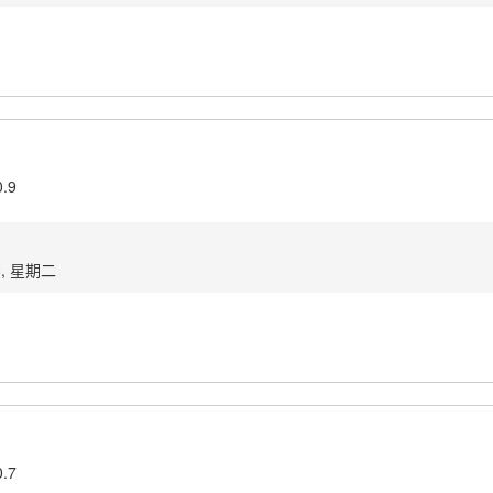
0.9
8, 星期二
0.7