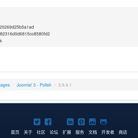
520269d25b5a1ad
082316d0d6815cc8580fd2
s
kages
/
Joomla! 3 - Polish
/
3.9.4.1
Twitter
Facebook
YouTube
LinkedIn
Pinterest
Instagram
GitHub
主
主
主
主
主
主
主
首页
关于
社区
论坛
扩展
服务
文档
开发者
商店