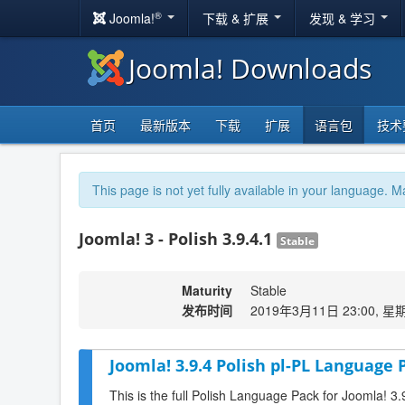
®
Joomla!
下载 & 扩展
发现 & 学习
Joomla! Downloads
首页
最新版本
下载
扩展
语言包
技术
This page is not yet fully available in your language. M
Joomla! 3 - Polish 3.9.4.1
Stable
Maturity
Stable
发布时间
2019年3月11日 23:00, 星
Joomla! 3.9.4 Polish pl-PL Language 
This is the full Polish Language Pack for Joomla! 3.