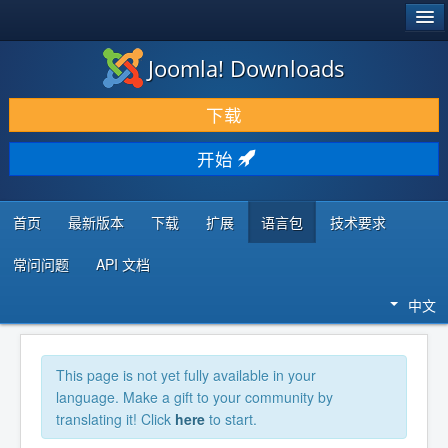
®
JOOMLA!
Joomla! Downloads
下载 & 扩展
下载
发现 & 学习
开始
社区 & 支持
开发者资源
首页
最新版本
下载
扩展
语言包
技术要求
常问问题
API 文档
中文
This page is not yet fully available in your
language. Make a gift to your community by
translating it! Click
here
to start.