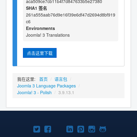
aca509ce7cb11b4f7d847633b5e27380
SHA1 签名
261a555aab76d9e16f39e6df47d2694d8bf919
c6
Environments
Joomla! 3 Translations
点击这里下载
我在这里:
首页
/
语言包
/
Joomla 3 Language Packages
/
Joomla! 3 - Polish
/
3.9.13.1
Twitter
Facebook
YouTube
LinkedIn
Pinterest
Instagram
GitHub