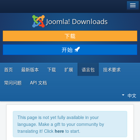
®
JOOMLA!
Joomla! Downloads
下载 & 扩展
下载
发现 & 学习
开始
社区 & 支持
开发者资源
首页
最新版本
下载
扩展
语言包
技术要求
常问问题
API 文档
中文
This page is not yet fully available in your
language. Make a gift to your community by
translating it! Click
here
to start.