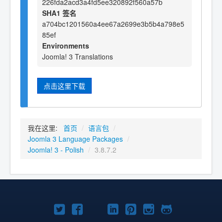
226fda2acd3a4fd5ee320892f560a57b
SHA1 签名
a704bc1201560a4ee67a2699e3b5b4a798e5
85ef
Environments
Joomla! 3 Translations
点击这里下载
我在这里:
首页
/
语言包
/
Joomla 3 Language Packages
/
Joomla! 3 - Polish
/
3.8.7.2
Twitter
Facebook
YouTube
LinkedIn
Pinterest
Instagram
GitHub