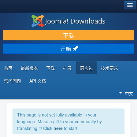
®
JOOMLA!
Joomla! Downloads
下载 & 扩展
下载
发现 & 学习
开始
社区 & 支持
开发者资源
首页
最新版本
下载
扩展
语言包
技术要求
常问问题
API 文档
中文
This page is not yet fully available in your
language. Make a gift to your community by
translating it! Click
here
to start.