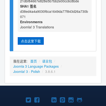
21dbf84667e828e5b7bb2e00cc6c8bde
SHA1 签名
d38ed4a4a9030f6ca1649da77f843d26a730b
071
Environments
Joomla! 3 Translations
点击这里下载
我在这里:
首页
/
语言包
/
Joomla 3 Language Packages
/
Joomla! 3 - Polish
/
3.8.6.1
Twitter
Facebook
YouTube
LinkedIn
Pinterest
Instagram
GitHub