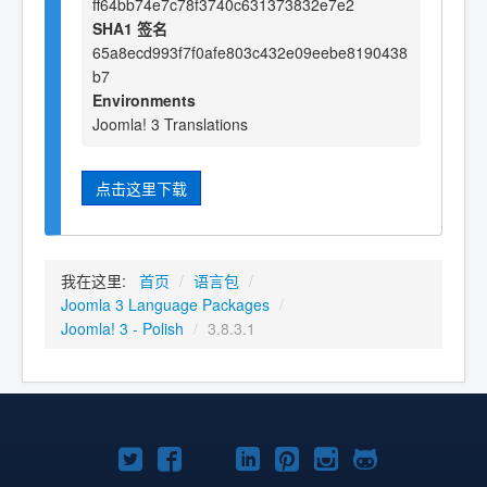
ff64bb74e7c78f3740c631373832e7e2
SHA1 签名
65a8ecd993f7f0afe803c432e09eebe8190438
b7
Environments
Joomla! 3 Translations
点击这里下载
我在这里:
首页
/
语言包
/
Joomla 3 Language Packages
/
Joomla! 3 - Polish
/
3.8.3.1
Twitter
Facebook
YouTube
LinkedIn
Pinterest
Instagram
GitHub