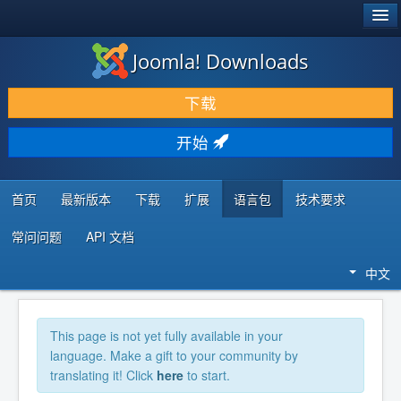
®
JOOMLA!
Joomla! Downloads
下载 & 扩展
下载
发现 & 学习
开始
社区 & 支持
开发者资源
首页
最新版本
下载
扩展
语言包
技术要求
常问问题
API 文档
中文
This page is not yet fully available in your
language. Make a gift to your community by
translating it! Click
here
to start.