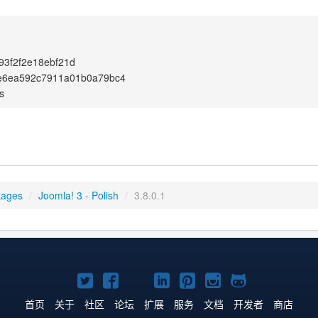
3f2f2e18ebf21d
e6ea592c7911a01b0a79bc4
s
kages
/
Joomla! 3 - Polish
/
3.8.0.1
Twitter
Facebook
YouTube
LinkedIn
Pinterest
Instagram
GitHub
主
主
主
主
主
主
主
首页
关于
社区
论坛
扩展
服务
文档
开发者
商店