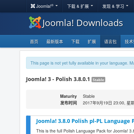
®
Joomla!
下载 & 扩展
发现 & 学习
Joomla! Downloads
首页
最新版本
下载
扩展
语言包
技术
This page is not yet fully available in your language. M
Joomla! 3 - Polish 3.8.0.1
Stable
Maturity
Stable
发布时间
2017年9月19日 23:00, 星
Joomla! 3.8.0 Polish pl-PL Language 
This is the full Polish Language Pack for Joomla! 3.