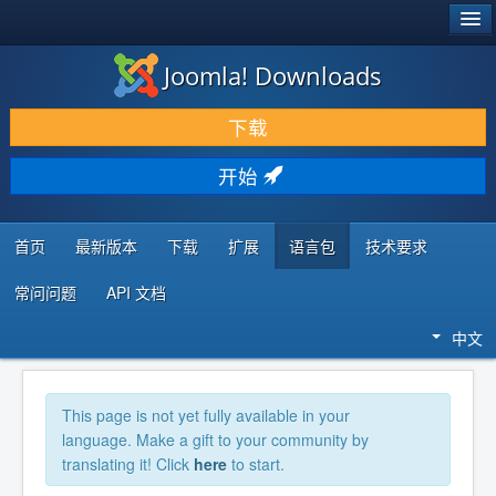
®
JOOMLA!
Joomla! Downloads
下载 & 扩展
下载
发现 & 学习
开始
社区 & 支持
开发者资源
首页
最新版本
下载
扩展
语言包
技术要求
常问问题
API 文档
中文
This page is not yet fully available in your
language. Make a gift to your community by
translating it! Click
here
to start.