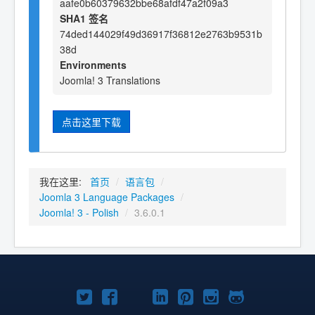
aafe0b60379632bbe68afdf47a2f09a3
SHA1 签名
74ded144029f49d36917f36812e2763b9531b
38d
Environments
Joomla! 3 Translations
点击这里下载
我在这里:
首页
/
语言包
/
Joomla 3 Language Packages
/
Joomla! 3 - Polish
/
3.6.0.1
Twitter
Facebook
YouTube
LinkedIn
Pinterest
Instagram
GitHub