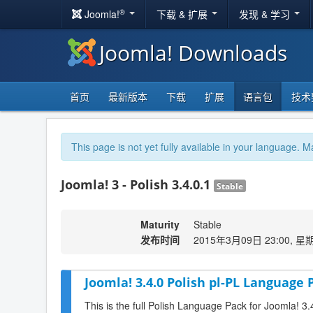
®
Joomla!
下载 & 扩展
发现 & 学习
Joomla! Downloads
首页
最新版本
下载
扩展
语言包
技术
This page is not yet fully available in your language. M
Joomla! 3 - Polish 3.4.0.1
Stable
Maturity
Stable
发布时间
2015年3月09日 23:00, 星
Joomla! 3.4.0 Polish pl-PL Language 
This is the full Polish Language Pack for Joomla! 3.