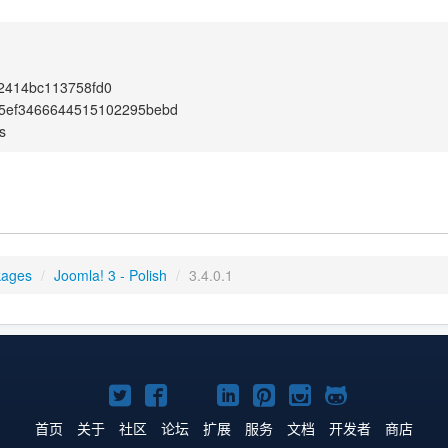
2414bc113758fd0
5ef3466644515102295bebd
s
kages
/
Joomla! 3 - Polish
/
3.4.0.1
Twitter
Facebook
YouTube
LinkedIn
Pinterest
Instagram
GitHub
主
主
主
主
主
主
主
首页
关于
社区
论坛
扩展
服务
文档
开发者
商店