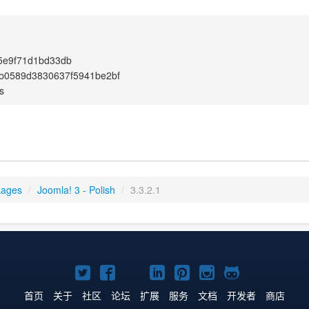
5e9f71d1bd33db
b0589d3830637f5941be2bf
s
kages
/
Joomla! 3 - Polish
/
3.3.2.1
Twitter
Facebook
YouTube
LinkedIn
Pinterest
Instagram
GitHub
主
主
主
主
主
主
主
首页
关于
社区
论坛
扩展
服务
文档
开发者
商店