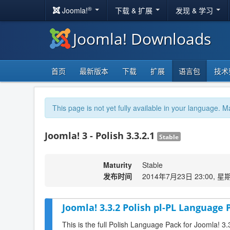
®
Joomla!
下载 & 扩展
发现 & 学习
Joomla! Downloads
首页
最新版本
下载
扩展
语言包
技术
This page is not yet fully available in your language. M
Joomla! 3 - Polish 3.3.2.1
Stable
Maturity
Stable
发布时间
2014年7月23日 23:00, 星
Joomla! 3.3.2 Polish pl-PL Language 
This is the full Polish Language Pack for Joomla! 3.