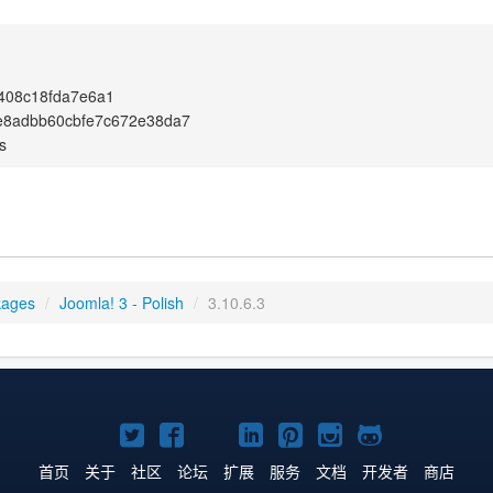
408c18fda7e6a1
e8adbb60cbfe7c672e38da7
s
kages
/
Joomla! 3 - Polish
/
3.10.6.3
Twitter
Facebook
YouTube
LinkedIn
Pinterest
Instagram
GitHub
主
主
主
主
主
主
主
首页
关于
社区
论坛
扩展
服务
文档
开发者
商店