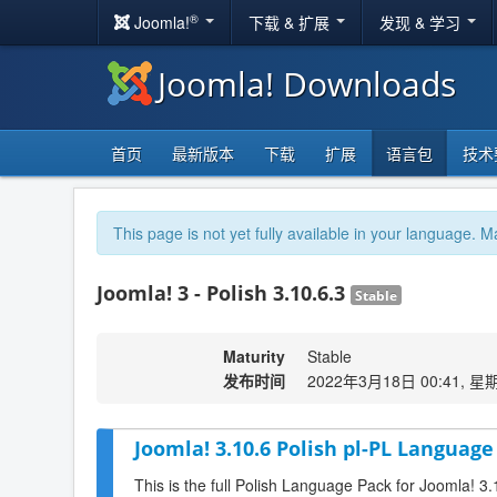
®
Joomla!
下载 & 扩展
发现 & 学习
Joomla! Downloads
首页
最新版本
下载
扩展
语言包
技术
This page is not yet fully available in your language. M
Joomla! 3 - Polish 3.10.6.3
Stable
Maturity
Stable
发布时间
2022年3月18日 00:41, 星
Joomla! 3.10.6 Polish pl-PL Language
This is the full Polish Language Pack for Joomla! 3.