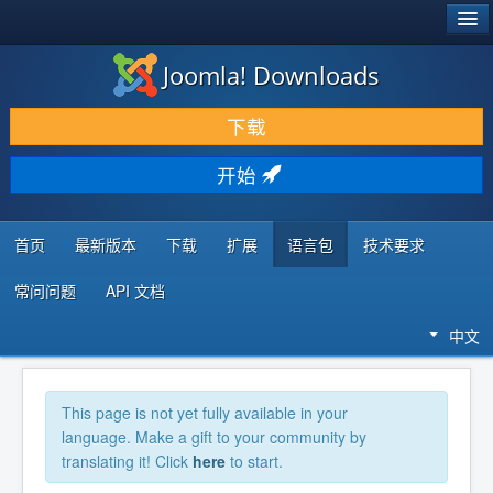
®
JOOMLA!
Joomla! Downloads
下载 & 扩展
下载
发现 & 学习
开始
社区 & 支持
开发者资源
首页
最新版本
下载
扩展
语言包
技术要求
常问问题
API 文档
中文
This page is not yet fully available in your
language. Make a gift to your community by
translating it! Click
here
to start.