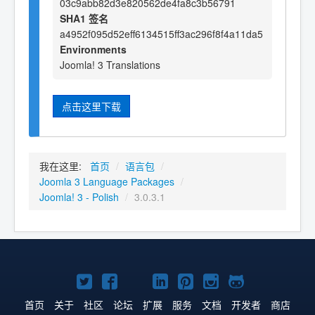
03c9abb82d3e820562de4fa8c3b56791
SHA1 签名
a4952f095d52eff6134515ff3ac296f8f4a11da5
Environments
Joomla! 3 Translations
点击这里下载
我在这里:
首页
/
语言包
/
Joomla 3 Language Packages
/
Joomla! 3 - Polish
/
3.0.3.1
Twitter
Facebook
YouTube
LinkedIn
Pinterest
Instagram
GitHub
主
主
主
主
主
主
主
首页
关于
社区
论坛
扩展
服务
文档
开发者
商店