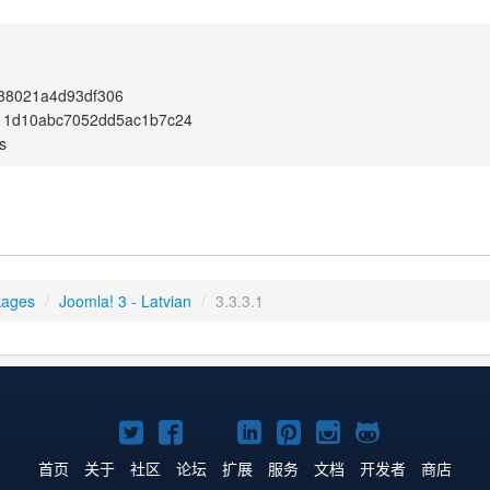
38021a4d93df306
11d10abc7052dd5ac1b7c24
s
kages
/
Joomla! 3 - Latvian
/
3.3.3.1
Twitter
Facebook
YouTube
LinkedIn
Pinterest
Instagram
GitHub
主
主
主
主
主
主
主
首页
关于
社区
论坛
扩展
服务
文档
开发者
商店