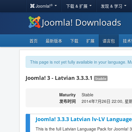
®
Joomla!
下载 & 扩展
发现 & 学习
Joomla! Downloads
首页
最新版本
下载
扩展
语言包
技术
This page is not yet fully available in your language. M
Joomla! 3 - Latvian 3.3.3.1
Stable
Maturity
Stable
发布时间
2014年7月26日 22:00, 星
Joomla! 3.3.3 Latvian lv-LV Language
This is the full Latvian Language Pack for Joomla! 3