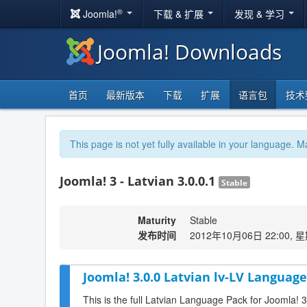
®
Joomla!
下载 & 扩展
发现 & 学习
Joomla! Downloads
首页
最新版本
下载
扩展
语言包
技术
This page is not yet fully available in your language. M
Joomla! 3 - Latvian 3.0.0.1
Stable
Maturity
Stable
发布时间
2012年10月06日 22:00, 
Joomla! 3.0.0 Latvian lv-LV Language
This is the full Latvian Language Pack for Joomla! 3