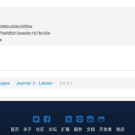
6086ccb9cc5f30e
79afd5d12ead4c1b78c30e
s
kages
/
Joomla! 3 - Latvian
/
3.0.0.1
Twitter
Facebook
YouTube
LinkedIn
Pinterest
Instagram
GitHub
主
主
主
主
主
主
主
首页
关于
社区
论坛
扩展
服务
文档
开发者
商店