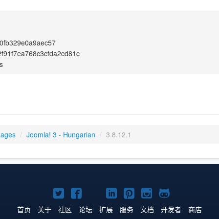
0fb329e0a9aec57
f91f7ea768c3cfda2cd81c
s
kages
/
Joomla! 3 - Hungarian
/
3.8.12.1
Twitter
Facebook
YouTube
LinkedIn
Pinterest
Instagram
GitHub
主
主
主
主
主
主
主
首页
关于
社区
论坛
扩展
服务
文档
开发者
商店