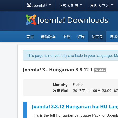
®
Joomla!
下载 & 扩展
发现 & 学习
Joomla! Downloads
首页
最新版本
下载
扩展
语言包
技术
This page is not yet fully available in your language. M
Joomla! 3 - Hungarian 3.8.12.1
Stable
Maturity
Stable
发布时间
2017年11月09日 23:00, 
Joomla! 3.8.12 Hungarian hu-HU Lan
This is the full Hungarian Language Pack for Jooml