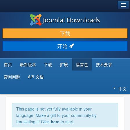
®
JOOMLA!
Joomla! Downloads
下载 & 扩展
下载
发现 & 学习
开始
社区 & 支持
开发者资源
首页
最新版本
下载
扩展
语言包
技术要求
常问问题
API 文档
中文
This page is not yet fully available in your
language. Make a gift to your community by
translating it! Click
here
to start.