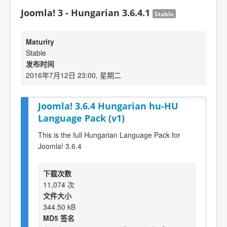
Joomla! 3 - Hungarian 3.6.4.1
Stable
Maturity
Stable
发布时间
2016年7月12日 23:00, 星期二
Joomla! 3.6.4 Hungarian hu-HU
Language Pack (v1)
This is the full Hungarian Language Pack for
Joomla! 3.6.4
下载次数
11,074 次
文件大小
344.50 kB
MD5 签名