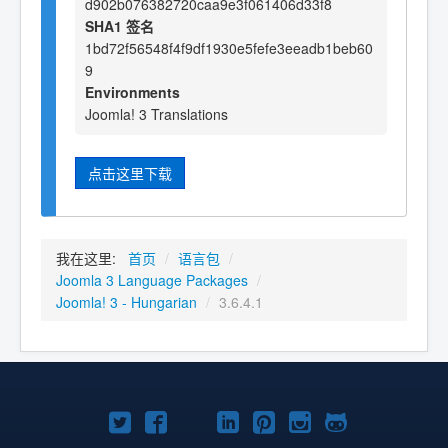
d902b076382720caa9e3f061406d33f8
SHA1 签名
1bd72f56548f4f9df1930e5fefe3eeadb1beb60
9
Environments
Joomla! 3 Translations
点击这里下载
我在这里:
首页
/
语言包
/
Joomla 3 Language Packages
/
Joomla! 3 - Hungarian
/
3.6.4.1
Twitter
Facebook
YouTube
LinkedIn
Pinterest
Instagram
GitHub