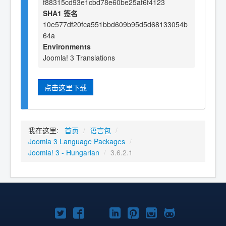
f88315cd93e1cbd78e60be25af6f4123
SHA1 签名
10e577df20fca551bbd609b95d5d68133054b
64a
Environments
Joomla! 3 Translations
点击这里下载
我在这里:
首页
/
语言包
/
Joomla 3 Language Packages
/
Joomla! 3 - Hungarian
/
3.6.2.1
Twitter
Facebook
YouTube
LinkedIn
Pinterest
Instagram
GitHub