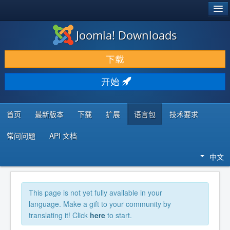
®
JOOMLA!
Joomla! Downloads
下载 & 扩展
下载
发现 & 学习
开始
社区 & 支持
开发者资源
首页
最新版本
下载
扩展
语言包
技术要求
常问问题
API 文档
中文
This page is not yet fully available in your
language. Make a gift to your community by
translating it! Click
here
to start.