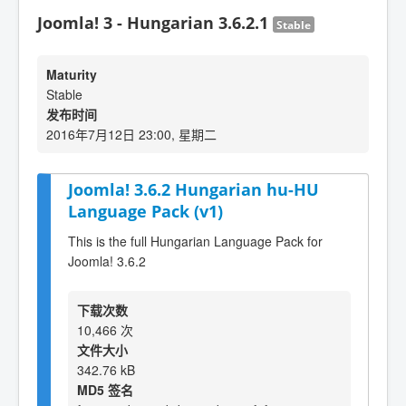
Joomla! 3 - Hungarian 3.6.2.1
Stable
Maturity
Stable
发布时间
2016年7月12日 23:00, 星期二
Joomla! 3.6.2 Hungarian hu-HU
Language Pack (v1)
This is the full Hungarian Language Pack for
Joomla! 3.6.2
下载次数
10,466 次
文件大小
342.76 kB
MD5 签名