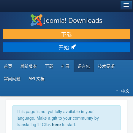
®
JOOMLA!
Joomla! Downloads
下载 & 扩展
下载
发现 & 学习
开始
社区 & 支持
开发者资源
首页
最新版本
下载
扩展
语言包
技术要求
常问问题
API 文档
中文
This page is not yet fully available in your
language. Make a gift to your community by
translating it! Click
here
to start.