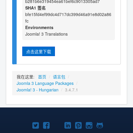
b281b6e319454ea61bef6c9013305ad7
SHA1 签名
bfe15fd4ef99dc4d717dc399d46a91e8d02a86
fc
Environments
Joomla! 3 Translations
点击这里下载
我在这里:
首页
/
语言包
/
Joomla 3 Language Packages
/
Joomla! 3 - Hungarian
/
3.4.7.1
Twitter
Facebook
YouTube
LinkedIn
Pinterest
Instagram
GitHub