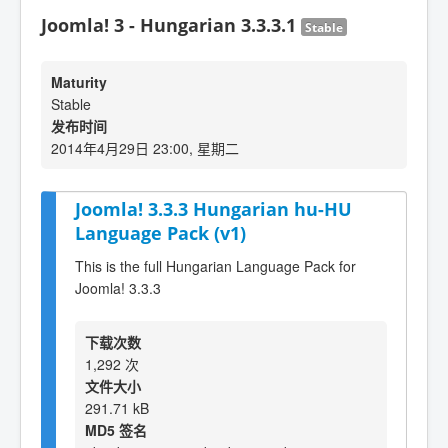
Joomla! 3 - Hungarian 3.3.3.1
Stable
Maturity
Stable
发布时间
2014年4月29日 23:00, 星期二
Joomla! 3.3.3 Hungarian hu-HU
Language Pack (v1)
This is the full Hungarian Language Pack for
Joomla! 3.3.3
下载次数
1,292 次
文件大小
291.71 kB
MD5 签名