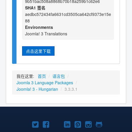
9b51bac508a8868b70b18a259b1c62e6
SHA1 签名
aedbc572434fa6631cd3505ca642cf9373e15e
88
Environments
Joomla! 3 Translations
点击这里下载
我在这里:
首页
/
语言包
/
Joomla 3 Language Packages
/
Joomla! 3 - Hungarian
/
3.3.3.1
Twitter
Facebook
YouTube
LinkedIn
Pinterest
Instagram
GitHub