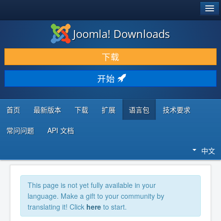
®
JOOMLA!
Joomla! Downloads
下载 & 扩展
下载
发现 & 学习
开始
社区 & 支持
开发者资源
首页
最新版本
下载
扩展
语言包
技术要求
常问问题
API 文档
中文
This page is not yet fully available in your
language. Make a gift to your community by
translating it! Click
here
to start.