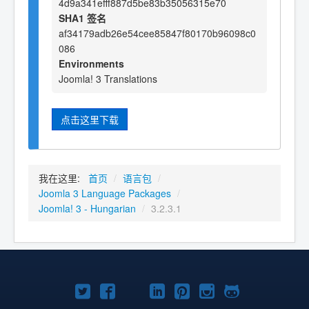
4d9a341efff887d5be83b35056315e70
SHA1 签名
af34179adb26e54cee85847f80170b96098c0
086
Environments
Joomla! 3 Translations
点击这里下载
我在这里:
首页
/
语言包
/
Joomla 3 Language Packages
/
Joomla! 3 - Hungarian
/
3.2.3.1
Twitter
Facebook
YouTube
LinkedIn
Pinterest
Instagram
GitHub