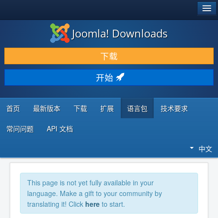
®
JOOMLA!
Joomla! Downloads
下载 & 扩展
下载
发现 & 学习
开始
社区 & 支持
开发者资源
首页
最新版本
下载
扩展
语言包
技术要求
常问问题
API 文档
中文
This page is not yet fully available in your
language. Make a gift to your community by
translating it! Click
here
to start.