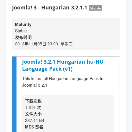
Joomla! 3 - Hungarian 3.2.1.1
Stable
Maturity
Stable
发布时间
2013年11月05日 23:00, 星期二
Joomla! 3.2.1 Hungarian hu-HU
Language Pack (v1)
This is the full Hungarian Language Pack for
Joomla! 3.2.1
下载次数
1,319 次
文件大小
287.41 kB
MD5 签名