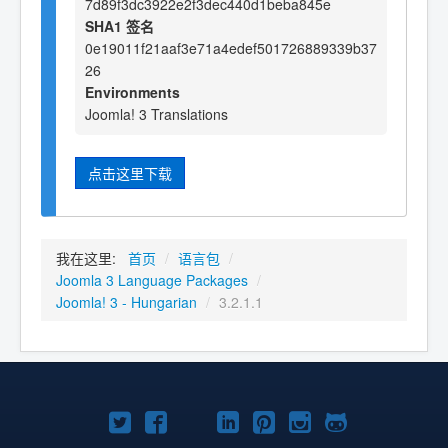
7d89f3dc3922e2f3dec440d1beba845e
SHA1 签名
0e19011f21aaf3e71a4edef501726889339b37
26
Environments
Joomla! 3 Translations
点击这里下载
我在这里:
首页
/
语言包
/
Joomla 3 Language Packages
/
Joomla! 3 - Hungarian
/
3.2.1.1
Twitter
Facebook
YouTube
LinkedIn
Pinterest
Instagram
GitHub