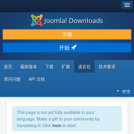
®
JOOMLA!
Joomla! Downloads
下载 & 扩展
下载
发现 & 学习
开始
社区 & 支持
开发者资源
首页
最新版本
下载
扩展
语言包
技术要求
常问问题
API 文档
中文
This page is not yet fully available in your
language. Make a gift to your community by
translating it! Click
here
to start.