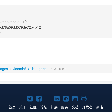
82da82dbd2001fd
0ed78a09dd579de72b4b12
s
kages
/
Joomla! 3 - Hungarian
/
3.10.8.1
Twitter
Facebook
YouTube
LinkedIn
Pinterest
Instagram
GitHub
主
主
主
主
主
主
主
首页
关于
社区
论坛
扩展
服务
文档
开发者
商店