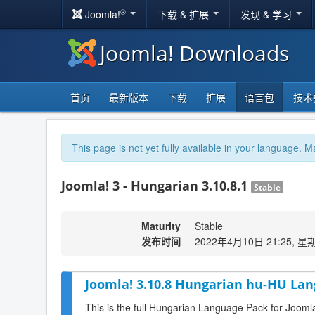
®
Joomla!
下载 & 扩展
发现 & 学习
Joomla! Downloads
首页
最新版本
下载
扩展
语言包
技术
This page is not yet fully available in your language. M
Joomla! 3 - Hungarian 3.10.8.1
Stable
Maturity
Stable
发布时间
2022年4月10日 21:25, 星
Joomla! 3.10.8 Hungarian hu-HU Lan
This is the full Hungarian Language Pack for Jooml