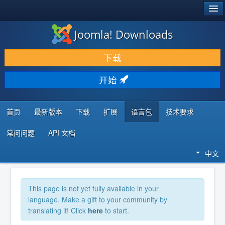
®
JOOMLA!
Joomla! Downloads
下载 & 扩展
下载
发现 & 学习
开始
社区 & 支持
开发者资源
首页
最新版本
下载
扩展
语言包
技术要求
常问问题
API 文档
中文
This page is not yet fully available in your
language. Make a gift to your community by
translating it! Click
here
to start.