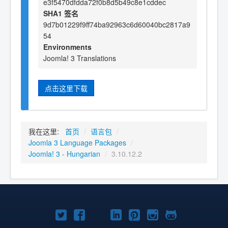
e3f5470dfdda72f0b8d5b49c8e1cddec
SHA1 签名
9d7b01229f9ff74ba92963c6d60040bc2817a9
54
Environments
Joomla! 3 Translations
点击这里下载
我在这里:
首页
/
语言包
/
Joomla 3 Language Packages
/
Joomla! 3 - Hungarian
/
3.10.12.2
Twitter
Facebook
YouTube
LinkedIn
Pinterest
Instagram
GitHub