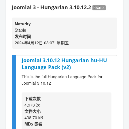
Joomla! 3 - Hungarian 3.10.12.2
Stable
Maturity
Stable
发布时间
2024年4月12日 08:07, 星期五
Joomla! 3.10.12 Hungarian hu-HU
Language Pack (v2)
This is the full Hungarian Language Pack for
Joomla! 3.10.12
下载次数
4,973 次
文件大小
438.70 kB
MD5 签名