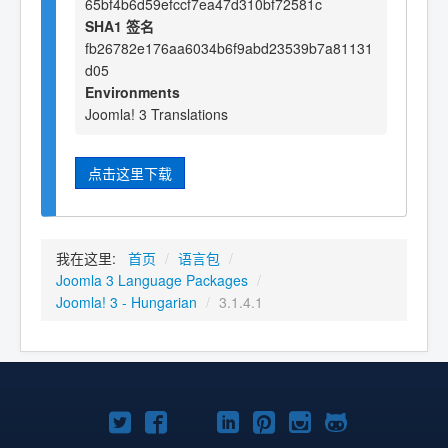
65bf4b6d59efccf7ea47d310bf72581c
SHA1 签名
fb26782e176aa6034b6f9abd23539b7a81131
d05
Environments
Joomla! 3 Translations
点击这里下载
我在这里:
首页
/
语言包
/
Joomla 3 Language Packages
/
Joomla! 3 - Hungarian
/
3.1.4.1
Twitter
Facebook
YouTube
LinkedIn
Pinterest
Instagram
GitHub