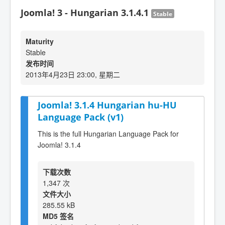
Joomla! 3 - Hungarian 3.1.4.1
Stable
Maturity
Stable
发布时间
2013年4月23日 23:00, 星期二
Joomla! 3.1.4 Hungarian hu-HU
Language Pack (v1)
This is the full Hungarian Language Pack for
Joomla! 3.1.4
下载次数
1,347 次
文件大小
285.55 kB
MD5 签名