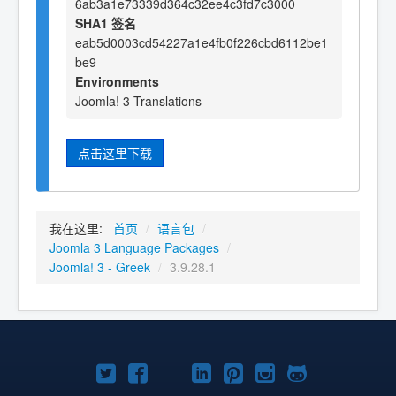
6ab3a1e73339d364c32ee4c3fd7c3000
SHA1 签名
eab5d0003cd54227a1e4fb0f226cbd6112be1
be9
Environments
Joomla! 3 Translations
点击这里下载
我在这里:
首页
/
语言包
/
Joomla 3 Language Packages
/
Joomla! 3 - Greek
/
3.9.28.1
Twitter
Facebook
YouTube
LinkedIn
Pinterest
Instagram
GitHub