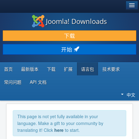
®
JOOMLA!
Joomla! Downloads
下载 & 扩展
下载
发现 & 学习
开始
社区 & 支持
开发者资源
首页
最新版本
下载
扩展
语言包
技术要求
常问问题
API 文档
中文
This page is not yet fully available in your
language. Make a gift to your community by
translating it! Click
here
to start.