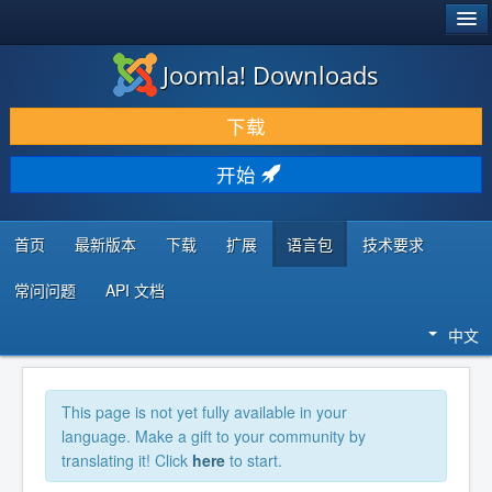
®
JOOMLA!
Joomla! Downloads
下载 & 扩展
下载
发现 & 学习
开始
社区 & 支持
开发者资源
首页
最新版本
下载
扩展
语言包
技术要求
常问问题
API 文档
中文
This page is not yet fully available in your
language. Make a gift to your community by
translating it! Click
here
to start.