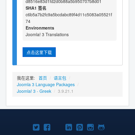
d8516e83d1fd2d0b88a5b950707b8d01
SHA1 签名
c6b5a7b2fc9a5bcdabc89f4d11c5083a05521f
74
Environments
Joomla! 3 Translations
点击这里下载
我在这里:
首页
/
语言包
/
Joomla 3 Language Packages
/
Joomla! 3 - Greek
/
3.9.21.1
Twitter
Facebook
YouTube
LinkedIn
Pinterest
Instagram
GitHub