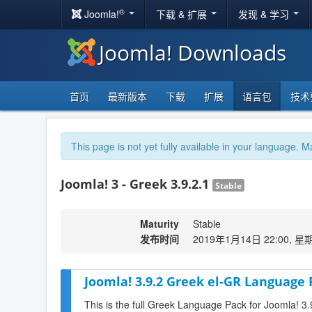
®
Joomla!
下载 & 扩展
发现 & 学习
Joomla! Downloads
首页
最新版本
下载
扩展
语言包
技术
This page is not yet fully available in your language. M
Joomla! 3 - Greek 3.9.2.1
Stable
Maturity
Stable
发布时间
2019年1月14日 22:00, 星
Joomla! 3.9.2 Greek el-GR Language 
This is the full Greek Language Pack for Joomla! 3.