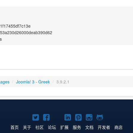
1f17455df7c13e
a53a230d26000deab390d62
s
kages
/
Joomla! 3 - Greek
/
3.9.2.1
Twitter
Facebook
YouTube
LinkedIn
Pinterest
Instagram
GitHub
主
主
主
主
主
主
主
首页
关于
社区
论坛
扩展
服务
文档
开发者
商店