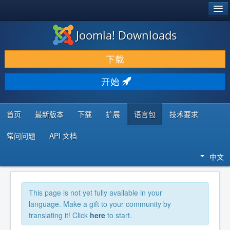
®
JOOMLA!
Joomla! Downloads
下载 & 扩展
下载
发现 & 学习
开始
社区 & 支持
开发者资源
首页
最新版本
下载
扩展
语言包
技术要求
常问问题
API 文档
中文
This page is not yet fully available in your
language. Make a gift to your community by
translating it! Click
here
to start.