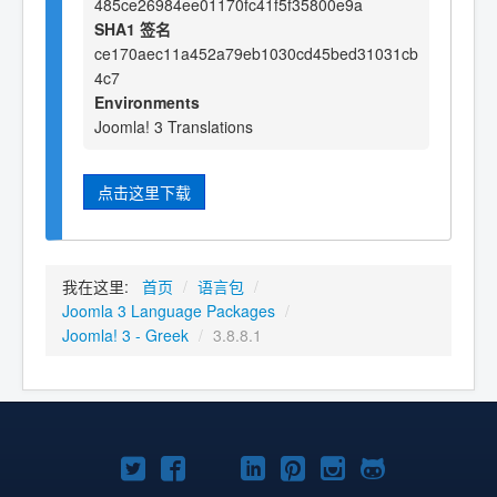
485ce26984ee01170fc41f5f35800e9a
SHA1 签名
ce170aec11a452a79eb1030cd45bed31031cb
4c7
Environments
Joomla! 3 Translations
点击这里下载
我在这里:
首页
/
语言包
/
Joomla 3 Language Packages
/
Joomla! 3 - Greek
/
3.8.8.1
Twitter
Facebook
YouTube
LinkedIn
Pinterest
Instagram
GitHub