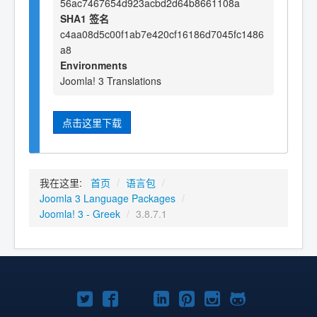
56ac7467654d923acbd2d64b8661108a
SHA1 签名
c4aa08d5c00f1ab7e420cf16186d7045fc1486
a8
Environments
Joomla! 3 Translations
点击这里下载
我在这里:
首页
/
语言包
/
Joomla 3 Language Packages
/
Joomla! 3 - Greek
/
3.8.7.1
Twitter
Facebook
YouTube
LinkedIn
Pinterest
Instagram
GitHub