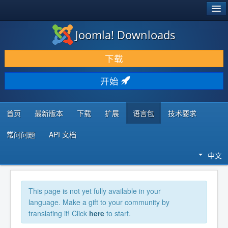
®
JOOMLA!
Joomla! Downloads
下载 & 扩展
下载
发现 & 学习
开始
社区 & 支持
开发者资源
首页
最新版本
下载
扩展
语言包
技术要求
常问问题
API 文档
中文
This page is not yet fully available in your
language. Make a gift to your community by
translating it! Click
here
to start.