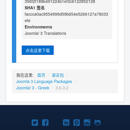
356f2f189b491224b1ef3c6122852128
SHA1 签名
faccca0ac9554999d59b654e5266127a78033
efe
Environments
Joomla! 3 Translations
点击这里下载
我在这里:
首页
/
语言包
/
Joomla 3 Language Packages
/
Joomla! 3 - Greek
/
3.6.3.2
Twitter
Facebook
YouTube
LinkedIn
Pinterest
Instagram
GitHub