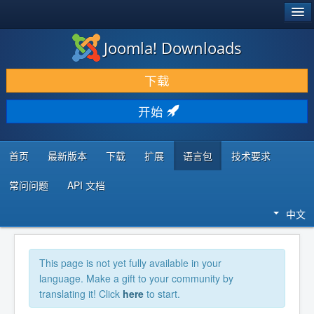
®
JOOMLA!
Joomla! Downloads
下载 & 扩展
下载
发现 & 学习
开始
社区 & 支持
开发者资源
首页
最新版本
下载
扩展
语言包
技术要求
常问问题
API 文档
中文
This page is not yet fully available in your
language. Make a gift to your community by
translating it! Click
here
to start.