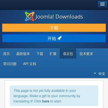
®
JOOMLA!
Joomla! Downloads
下载 & 扩展
下载
发现 & 学习
开始
社区 & 支持
开发者资源
首页
最新版本
下载
扩展
语言包
技术要求
常问问题
API 文档
中文
This page is not yet fully available in your
language. Make a gift to your community by
translating it! Click
here
to start.