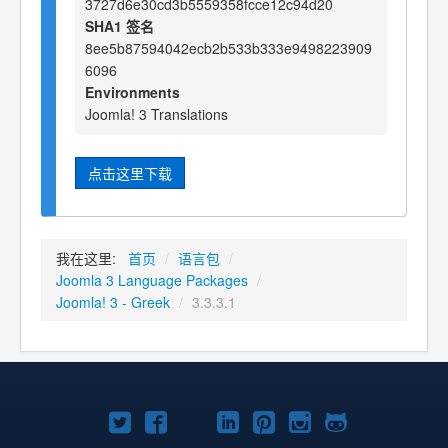
3727d6e30cd3b5559358fcce12c94d20
SHA1 签名
8ee5b87594042ecb2b533b333e9498223909
6096
Environments
Joomla! 3 Translations
点击这里下载
我在这里:
首页
/
语言包
/
Joomla 3 Language Packages
/
Joomla! 3 - Greek
/
3.3.3.1
Twitter
Facebook
YouTube
LinkedIn
Pinterest
Instagram
GitHub