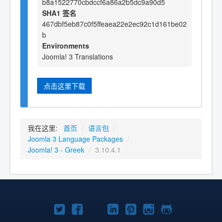
b8a1522770cbdccf6a86a2b5dc9a90d5
SHA1 签名
467dbf5eb87c0f5ffeaea22e2ec92c1d161be02
b
Environments
Joomla! 3 Translations
点击这里下载
我在这里:
首页
/
语言包
/
Joomla 3 Language Packages
/
Joomla! 3 - Greek
/
3.10.4.1
Twitter
Facebook
YouTube
LinkedIn
Pinterest
Instagram
GitHub