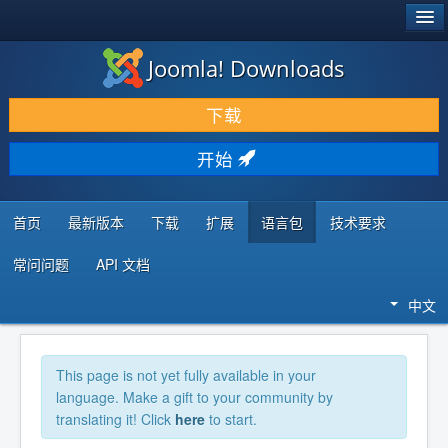
®
JOOMLA!
Joomla! Downloads
下载 & 扩展
下载
发现 & 学习
开始
社区 & 支持
开发者资源
首页
最新版本
下载
扩展
语言包
技术要求
常问问题
API 文档
中文
This page is not yet fully available in your
language. Make a gift to your community by
translating it! Click
here
to start.