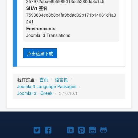
357972dbae6b5989013dc5280dd3c145
SHA1 签名
7593834ee8b8b4fa9bdad92b171b14061d4a3
241
Environments
Joomla! 3 Translations
点击这里下载
我在这里:
首页
/
语言包
/
Joomla 3 Language Packages
/
Joomla! 3 - Greek
/
3.10.10.1
Twitter
Facebook
YouTube
LinkedIn
Pinterest
Instagram
GitHub