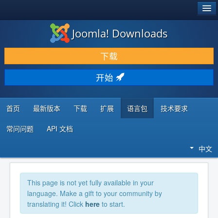
®
JOOMLA!
Joomla! Downloads
下载 & 扩展
下载
发现 & 学习
开始
社区 & 支持
开发者资源
首页
最新版本
下载
扩展
语言包
技术要求
常问问题
API 文档
中文
This page is not yet fully available in your
language. Make a gift to your community by
translating it! Click
here
to start.