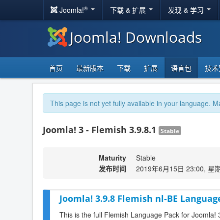
®
Joomla!
下载 & 扩展
发现 & 学习
Joomla! Downloads
首页
最新版本
下载
扩展
语言包
技术
This page is not yet fully available in your language. M
Joomla! 3 - Flemish 3.9.8.1
Stable
Maturity
Stable
发布时间
2019年6月15日 23:00, 星
Joomla! 3.9.8 Flemish nl-BE Language
This is the full Flemish Language Pack for Joomla! 