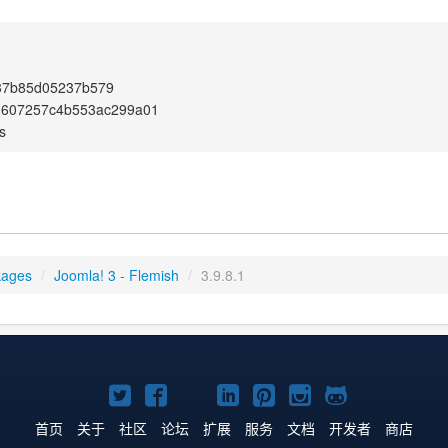
37b85d05237b579
81607257c4b553ac299a01
s
kages
/
Joomla! 3 - Flemish
/
3.9.8.1
Twitter
Facebook
YouTube
LinkedIn
Pinterest
Instagram
GitHub
主
主
主
主
主
主
主
首页
关于
社区
论坛
扩展
服务
文档
开发者
商店