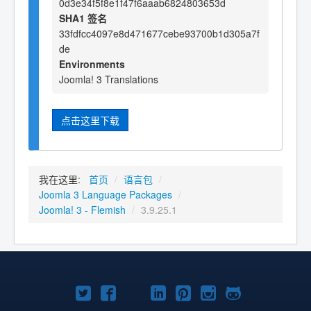
0d3e34f5f8e1f47f6aaab6824803653d
SHA1 签名
33fdfcc4097e8d471677cebe93700b1d305a7f
de
Environments
Joomla! 3 Translations
点击这里下载
我在这里:
首页
/
语言包
/
Joomla 3 Language Packages
/
Joomla! 3 - Flemish
/
3.9.25.1
Twitter
Facebook
YouTube
LinkedIn
Pinterest
Instagram
GitHub