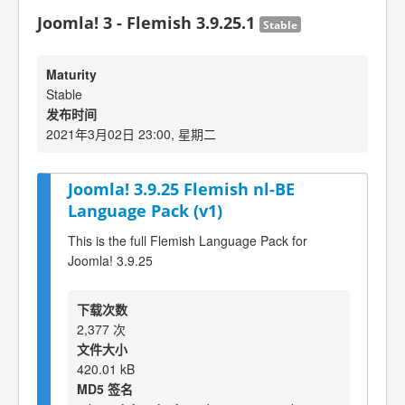
Joomla! 3 - Flemish 3.9.25.1
Stable
Maturity
Stable
发布时间
2021年3月02日 23:00, 星期二
Joomla! 3.9.25 Flemish nl-BE
Language Pack (v1)
This is the full Flemish Language Pack for
Joomla! 3.9.25
下载次数
2,377 次
文件大小
420.01 kB
MD5 签名