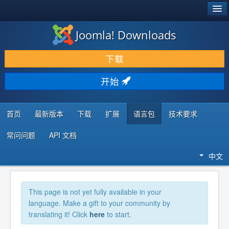
®
JOOMLA!
Joomla! Downloads
下载 & 扩展
下载
发现 & 学习
开始
社区 & 支持
开发者资源
首页
最新版本
下载
扩展
语言包
技术要求
常问问题
API 文档
中文
This page is not yet fully available in your
language. Make a gift to your community by
translating it! Click
here
to start.